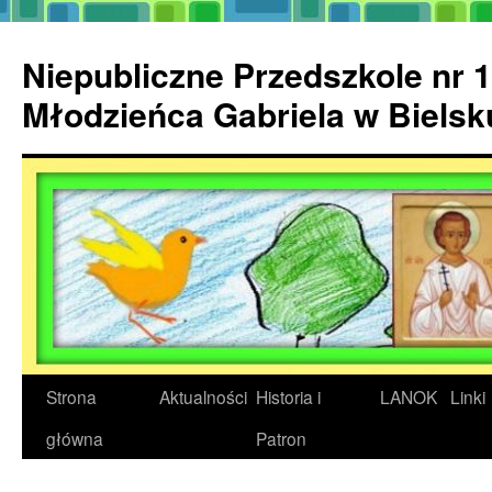
Przejdź
do
Niepubliczne Przedszkole nr 1
treści
Młodzieńca Gabriela w Biels
Strona
Aktualności
Historia i
LANOK
Linki
główna
Patron