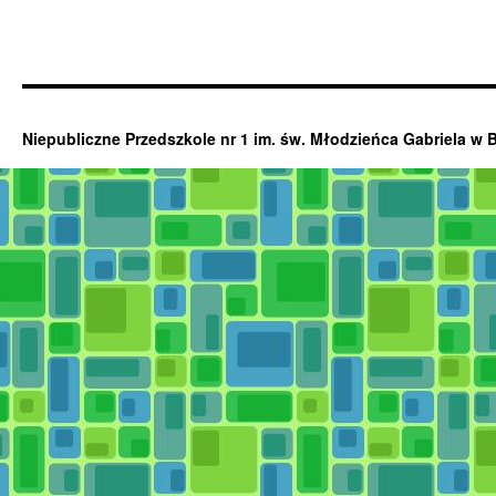
Niepubliczne Przedszkole nr 1 im. św. Młodzieńca Gabriela w 