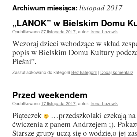
listopad 2017
Archiwum miesiąca:
„LANOK” w Bielskim Domu Ku
Opublikowano
27 listopada 2017
,
autor:
Irena Łozowik
Wczoraj dzieci wchodzące w skład zesp
popis w Bielskim Domu Kultury podcza
Pieśni”.
Zaszufladkowano do kategorii
Bez kategorii
|
Dodaj komentarz
Przed weekendem
Opublikowano
17 listopada 2017
,
autor:
Irena Łozowik
Piąteczek
…przedszkolaki czekają na 
ćwiczenia z panem Andrzejem ;). Poka
Starsze grupy uczą się o wodzie,o jej z