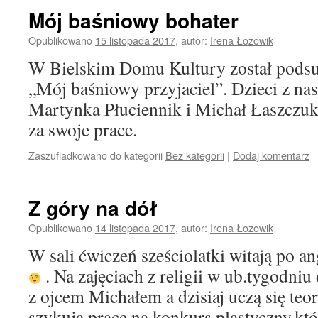
Mój baśniowy bohater
Opublikowano
15 listopada 2017
,
autor:
Irena Łozowik
W Bielskim Domu Kultury został pod
„Mój baśniowy przyjaciel”. Dzieci z na
Martynka Płuciennik i Michał Łaszczuk 
za swoje prace.
Zaszufladkowano do kategorii
Bez kategorii
|
Dodaj komentarz
Z góry na dół
Opublikowano
14 listopada 2017
,
autor:
Irena Łozowik
W sali ćwiczeń sześciolatki witają po 
. Na zajęciach z religii w ub.tygodniu
z ojcem Michałem a dzisiaj uczą się teo
szykują prace na konkurs plastyczny,kt