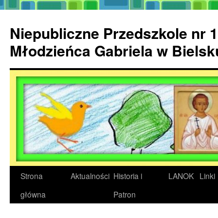
Przejdź
do
Niepubliczne Przedszkole nr 1
treści
Młodzieńca Gabriela w Biels
Strona
Aktualności
Historia i
LANOK
Linki
główna
Patron