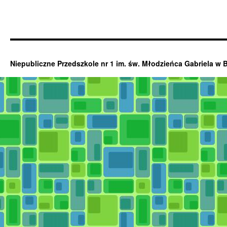
Niepubliczne Przedszkole nr 1 im. św. Młodzieńca Gabriela w 