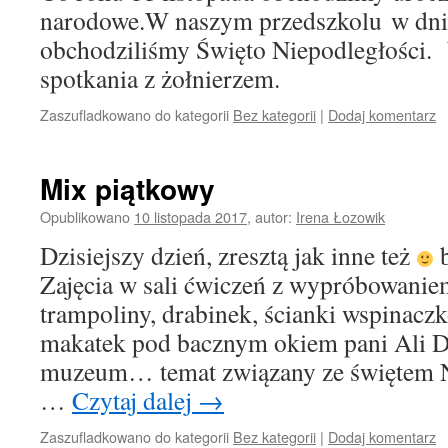
narodowe.W naszym przedszkolu w dniu
obchodziliśmy Święto Niepodległości.
spotkania z żołnierzem.
Zaszufladkowano do kategorii
Bez kategorii
|
Dodaj komentarz
Mix piątkowy
Opublikowano
10 listopada 2017
,
autor:
Irena Łozowik
Dzisiejszy dzień, zresztą jak inne też
b
Zajęcia w sali ćwiczeń z wypróbowanie
trampoliny, drabinek, ścianki wspinacz
makatek pod bacznym okiem pani Ali Dę
muzeum… temat związany ze świętem Ni
…
Czytaj dalej
→
Zaszufladkowano do kategorii
Bez kategorii
|
Dodaj komentarz