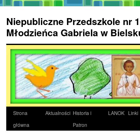
Przejdź
do
Niepubliczne Przedszkole nr 1
treści
Młodzieńca Gabriela w Biels
Strona
Aktualności
Historia i
LANOK
Linki
główna
Patron