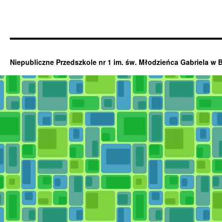
Niepubliczne Przedszkole nr 1 im. św. Młodzieńca Gabriela w 