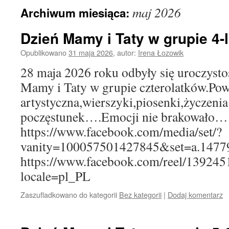
maj 2026
Archiwum miesiąca:
Dzień Mamy i Taty w grupie 4-
Opublikowano
31 maja 2026
,
autor:
Irena Łozowik
28 maja 2026 roku odbyły się uroczystoś
Mamy i Taty w grupie czterolatków.Powi
artystyczna,wierszyki,piosenki,życzeni
poczęstunek….Emocji nie brakowało….
https://www.facebook.com/media/set/?
vanity=100057501427845&set=a.1477
https://www.facebook.com/reel/13924
locale=pl_PL
Zaszufladkowano do kategorii
Bez kategorii
|
Dodaj komentarz