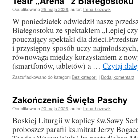
Teatr „Arena” z Białegostoku
Opublikowano
25 maja 2026
,
autor:
Irena Łozowik
W poniedziałek odwiedził nasze przedsz
Białegostoku ze spektaklem „Lepiej czyt
pouczający spektakl dla dzieci.Przedst
i przystępny sposób uczy najmłodszych,
równowaga między korzystaniem z nowy
(smartfonów, tabletów) a …
Czytaj dal
Zaszufladkowano do kategorii
Bez kategorii
|
Dodaj komentarz
Zakończenie Święta Paschy
Opublikowano
20 maja 2026
,
autor:
Irena Łozowik
Boskiej Liturgii w kaplicy św.Sawy Se
proboszcz parafii ks.mitrat Jerzy Bogac