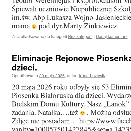
Teodor Weremiejuk i ks.protodiakon M
Śpiewali uczniowie Niepublicznej Szko
im.św. Abp Łukasza Wojno-Jasieniecki
mama
pod dyr.Marty Zinkiewicz.
Zaszufladkowano do kategorii
Bez kategorii
|
Dodaj komentarz
Eliminacje Rejonowe Piosenka
dzieci.
Opublikowano
20 maja 2026
,
autor:
Irena Łozowik
20 maja 2026 roku odbyły się 53.Elimi
Piosenka Białoruska dla dzieci. Wydarz
Bielskim Domu Kultury. Nasz „Lanok” 
zadania. Natalka….też
. Można odsłuc
Zdjęć nie posiadam… https://www.face
vanity=100057501427845&set=a.1473