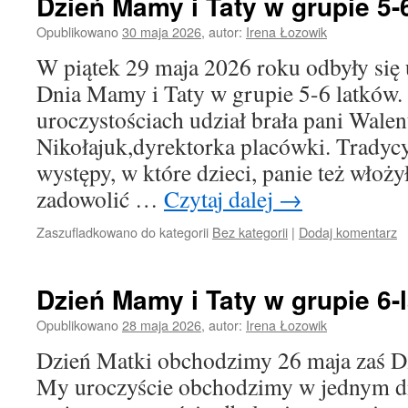
Dzień Mamy i Taty w grupie 5-
Opublikowano
30 maja 2026
,
autor:
Irena Łozowik
W piątek 29 maja 2026 roku odbyły się u
Dnia Mamy i Taty w grupie 5-6 latków.
uroczystościach udział brała pani Wale
Nikołajuk,dyrektorka placówki. Tradycy
występy, w które dzieci, panie też włoż
zadowolić …
Czytaj dalej
→
Zaszufladkowano do kategorii
Bez kategorii
|
Dodaj komentarz
Dzień Mamy i Taty w grupie 6-
Opublikowano
28 maja 2026
,
autor:
Irena Łozowik
Dzień Matki obchodzimy 26 maja zaś Dz
My uroczyście obchodzimy w jednym dn