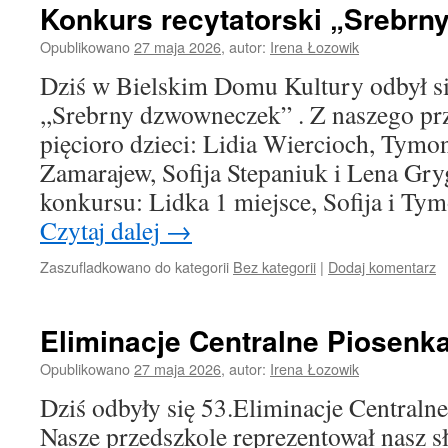
Konkurs recytatorski „Srebrn
Opublikowano
27 maja 2026
,
autor:
Irena Łozowik
Dziś w Bielskim Domu Kultury odbył si
,,Srebrny dzwowneczek” . Z naszego prz
pięcioro dzieci: Lidia Wiercioch, Tymo
Zamarajew, Sofija Stepaniuk i Lena Gr
konkursu: Lidka 1 miejsce, Sofija i Ty
Czytaj dalej
→
Zaszufladkowano do kategorii
Bez kategorii
|
Dodaj komentarz
Eliminacje Centralne Piosenk
Opublikowano
27 maja 2026
,
autor:
Irena Łozowik
Dziś odbyły się 53.Eliminacje Centraln
Nasze przedszkole reprezentował nasz s