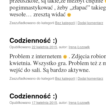
przedszkole, są takie,że niezbyt chętnie
pogimnastykować , żeby „złapać” takie
wesołe… zresztą widać
Zaszufladkowano do kategorii
Bez kategorii
|
Dodaj komentarz
Codzienność :)
Opublikowano
22 kwietnia 2015
,
autor:
Irena Łozowik
Problem z internetem
. Zdjęcia robion
kwietnia. Wszystko gra. Problem też z 
wejść do sali. Są bardzo aktywne.
Zaszufladkowano do kategorii
Bez kategorii
|
Dodaj komentarz
Codzienność :)
Opublikowano
17 kwietnia 2015
,
autor:
Irena Łozowik