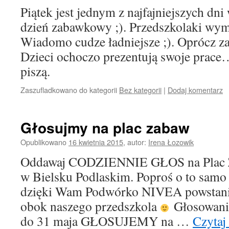
Piątek jest jednym z najfajniejszych dni
dzień zabawkowy ;). Przedszkolaki wym
Wiadomo cudze ładniejsze ;). Oprócz zab
Dzieci ochoczo prezentują swoje prace…
piszą.
Zaszufladkowano do kategorii
Bez kategorii
|
Dodaj komentarz
Głosujmy na plac zabaw
Opublikowano
16 kwietnia 2015
,
autor:
Irena Łozowik
Oddawaj CODZIENNIE GŁOS na Plac Za
w Bielsku Podlaskim. Poproś o to sam
dzięki Wam Podwórko NIVEA powstanie
obok naszego przedszkola
Głosowanie
do 31 maja GŁOSUJEMY na …
Czytaj