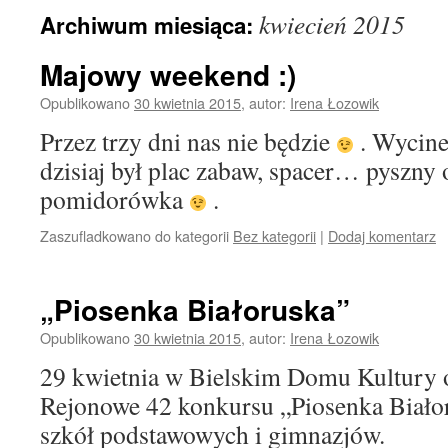
kwiecień 2015
Archiwum miesiąca:
Majowy weekend :)
Opublikowano
30 kwietnia 2015
,
autor:
Irena Łozowik
Przez trzy dni nas nie będzie
. Wycin
dzisiaj był plac zabaw, spacer… pyszny 
pomidorówka
.
Zaszufladkowano do kategorii
Bez kategorii
|
Dodaj komentarz
„Piosenka Białoruska”
Opublikowano
30 kwietnia 2015
,
autor:
Irena Łozowik
29 kwietnia w Bielskim Domu Kultury o
Rejonowe 42 konkursu „Piosenka Białor
szkół podstawowych i gimnazjów.