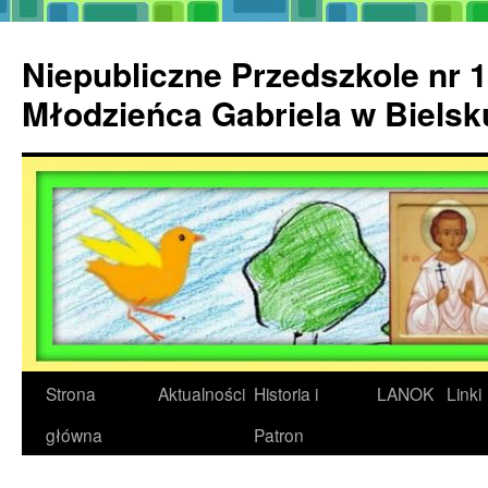
Przejdź
do
Niepubliczne Przedszkole nr 1
treści
Młodzieńca Gabriela w Biels
Strona
Aktualności
Historia i
LANOK
Linki
główna
Patron