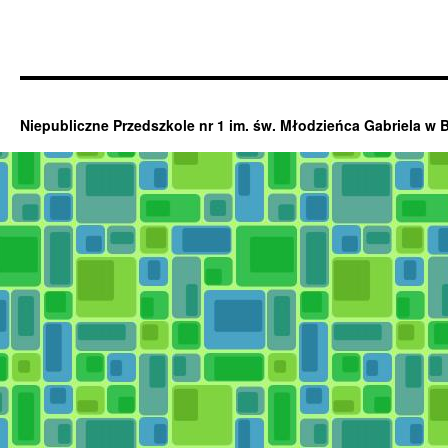
Niepubliczne Przedszkole nr 1 im. św. Młodzieńca Gabriela w 