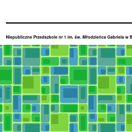
Niepubliczne Przedszkole nr 1 im. św. Młodzieńca Gabriela w 