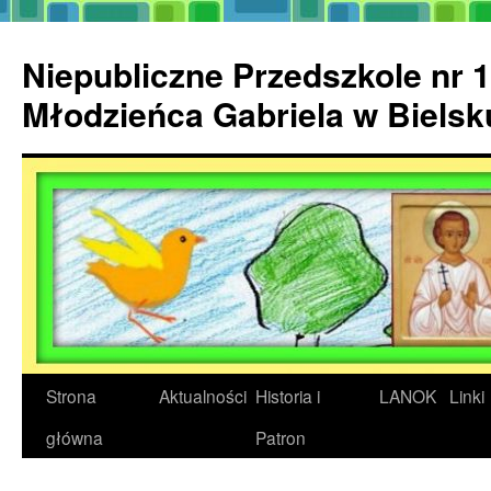
Przejdź
do
Niepubliczne Przedszkole nr 1
treści
Młodzieńca Gabriela w Biels
Strona
Aktualności
Historia i
LANOK
Linki
główna
Patron