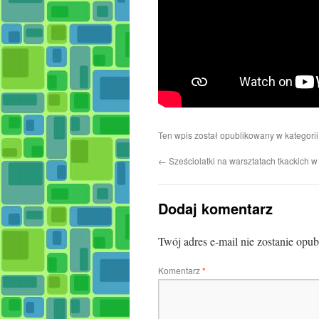
Ten wpis został opublikowany w kategori
←
Sześciolatki na warsztatach tkackich
Dodaj komentarz
Twój adres e-mail nie zostanie opu
Komentarz
*