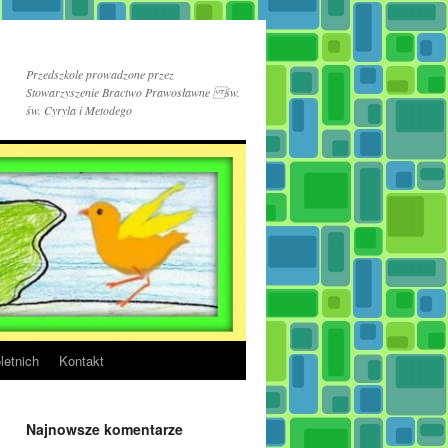
Przedszkole prowadzone przez
Stowarzyszenie Bractwo Prawosławne św.
św. Cyryla i Metodego
letnich
Kontakt
Najnowsze komentarze