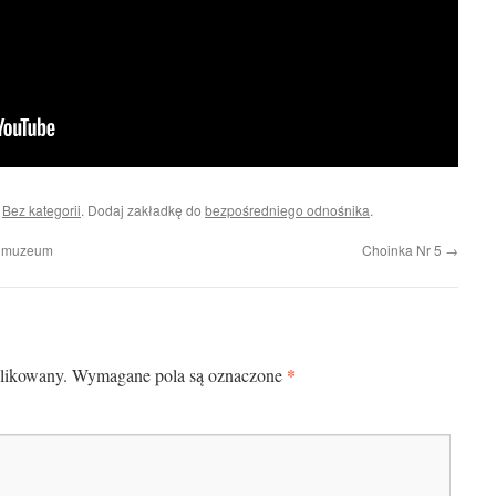
i
Bez kategorii
. Dodaj zakładkę do
bezpośredniego odnośnika
.
 w muzeum
Choinka Nr 5
→
*
blikowany.
Wymagane pola są oznaczone