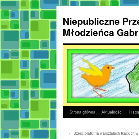
Przejdź
do
Niepubliczne Prze
treści
Młodzieńca Gabri
Strona główna
Aktualności
Histor
←
Sześciolatki na warsztatach tkackich