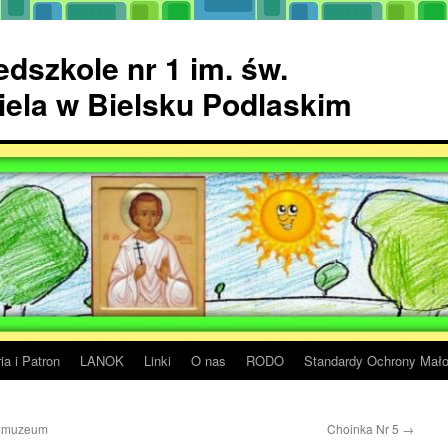
dszkole nr 1 im. św.
ela w Bielsku Podlaskim
ia i Patron
LANOK
Linki
O nas
RODO
Standardy Ochrony Mało
 w muzeum
Choinka Nr 5
→