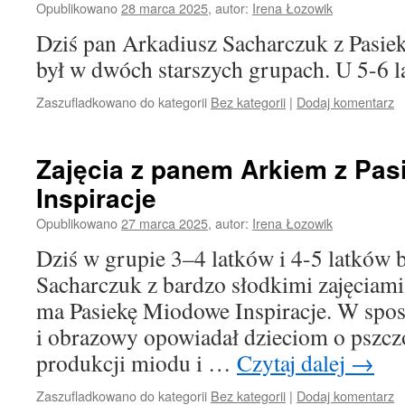
Opublikowano
28 marca 2025
,
autor:
Irena Łozowik
Dziś pan Arkadiusz Sacharczuk z Pasie
był w dwóch starszych grupach. U 5-6 l
Zaszufladkowano do kategorii
Bez kategorii
|
Dodaj komentarz
Zajęcia z panem Arkiem z Pas
Inspiracje
Opublikowano
27 marca 2025
,
autor:
Irena Łozowik
Dziś w grupie 3–4 latków i 4-5 latków 
Sacharczuk z bardzo słodkimi zajęciam
ma Pasiekę Miodowe Inspiracje. W spos
i obrazowy opowiadał dzieciom o pszczo
produkcji miodu i …
Czytaj dalej
→
Zaszufladkowano do kategorii
Bez kategorii
|
Dodaj komentarz