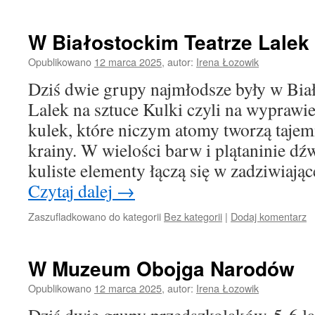
W Białostockim Teatrze Lalek
Opublikowano
12 marca 2025
,
autor:
Irena Łozowik
Dziś dwie grupy najmłodsze były w Bia
Lalek na sztuce Kulki czyli na wyprawi
kulek, które niczym atomy tworzą tajem
krainy. W wielości barw i plątaninie d
kuliste elementy łączą się w zadziwiaj
Czytaj dalej
→
Zaszufladkowano do kategorii
Bez kategorii
|
Dodaj komentarz
W Muzeum Obojga Narodów
Opublikowano
12 marca 2025
,
autor:
Irena Łozowik