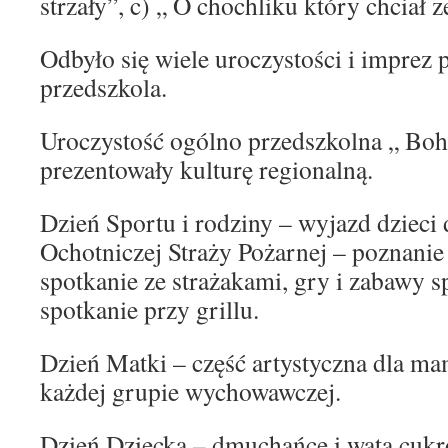
strzały”, c) „ O chochliku który chciał 
Odbyło się wiele uroczystości i imprez
przedszkola.
Uroczystość ogólno przedszkolna „ Boha
prezentowały kulturę regionalną.
Dzień Sportu i rodziny – wyjazd dzieci 
Ochotniczej Straży Pożarnej – poznanie 
spotkanie ze strażakami, gry i zabawy s
spotkanie przy grillu.
Dzień Matki – część artystyczna dla m
każdej grupie wychowawczej.
Dzień Dziecka – dmuchańce i wata cukr