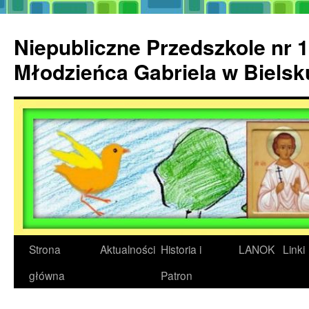
Przejdź
do
Niepubliczne Przedszkole nr 1
treści
Młodzieńca Gabriela w Biels
Strona
Aktualności
Historia i
LANOK
Linki
główna
Patron