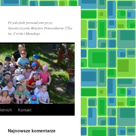
Przedszkole prowadzone przez
Stowarzyszenie Bractwo Prawosławne św.
św. Cyryla i Metodego
letnich
Kontakt
Najnowsze komentarze