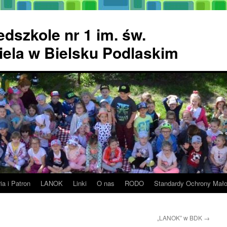
dszkole nr 1 im. św.
ela w Bielsku Podlaskim
ia i Patron
LANOK
Linki
O nas
RODO
Standardy Ochrony Mało
„LANOK” w BDK
→