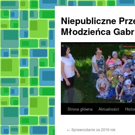
Przejdź
do
Niepubliczne Prze
treści
Młodzieńca Gabri
Strona główna
Aktualności
Histor
←
Sprawozdanie za 2016 rok