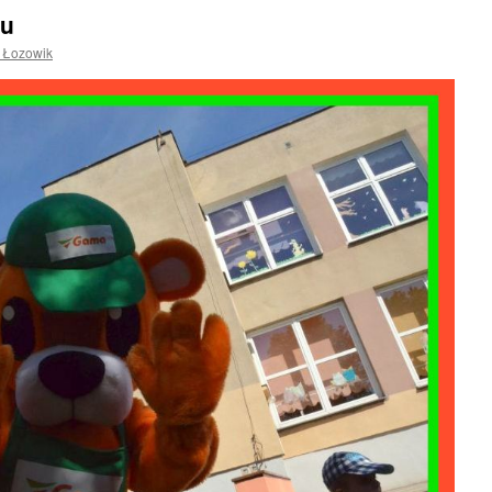
lu
a Łozowik