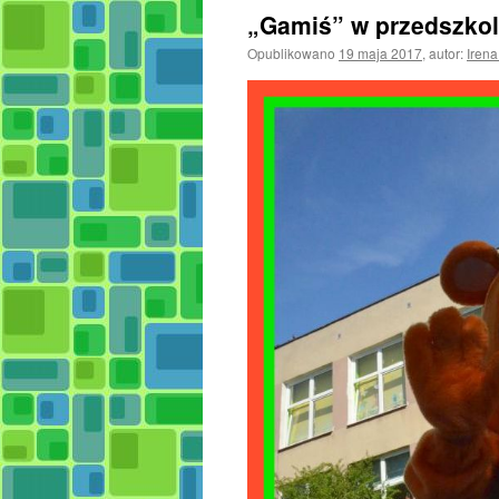
„Gamiś” w przedszko
Opublikowano
19 maja 2017
,
autor:
Iren