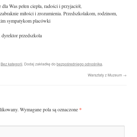
a Was pełen ciepła, radości i przyjaciół,
abraknie miłości i zrozumienia. Przedszkolakom, rodzinom,
tkim sympatykom placówki
 dyrektor przedszkola
i
Bez kategorii
. Dodaj zakładkę do
bezpośredniego odnośnika
.
Warsztaty z Muzeum
→
*
blikowany.
Wymagane pola są oznaczone