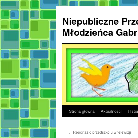
Przejdź
do
Niepubliczne Prze
treści
Młodzieńca Gabri
Strona główna
Aktualności
Histor
←
Reportaż o przedszkolu w telewizji