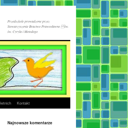
Przedszkole prowadzone przez
Stowarzyszenie Bractwo Prawosławne św.
św. Cyryla i Metodego
letnich
Kontakt
Najnowsze komentarze