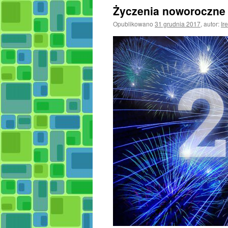
Życzenia noworoczne
Opublikowano
31 grudnia 2017
,
autor:
Ir