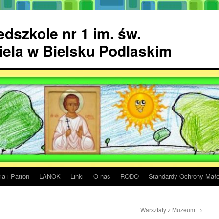
dszkole nr 1 im. św.
ela w Bielsku Podlaskim
ia i Patron
LANOK
Linki
O nas
RODO
Standardy Ochrony Mało
Warsztaty z Muzeum
→