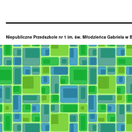
Niepubliczne Przedszkole nr 1 im. św. Młodzieńca Gabriela w 