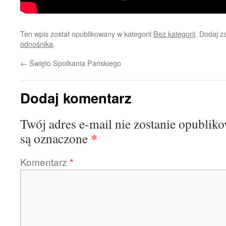
Ten wpis został opublikowany w kategorii
Bez kategorii
. Dodaj 
odnośnika
.
←
Święto Spotkania Pańskiego
Dodaj komentarz
Twój adres e-mail nie zostanie opublik
*
są oznaczone
Komentarz
*