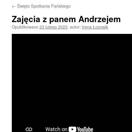
←
Święto Spotkania Pańskiego
Zajęcia z panem Andrzejem
Opublikowano
23 lutego 2023
,
autor:
Irena Łozowik