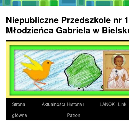
Przejdź
do
Niepubliczne Przedszkole nr 1
treści
Młodzieńca Gabriela w Biels
Strona
Aktualności
Historia i
LANOK
Linki
główna
Patron