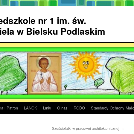
dszkole nr 1 im. św.
ela w Bielsku Podlaskim
ia i Patron
LANOK
Linki
O nas
RODO
Standardy Ochrony Mało
Sześciolatki w pracowni architektonicznej
→