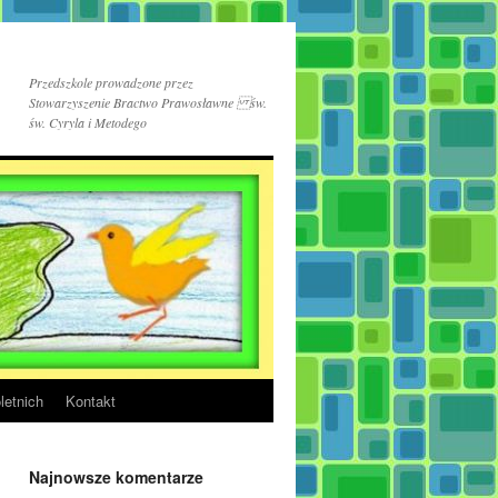
Przedszkole prowadzone przez
Stowarzyszenie Bractwo Prawosławne św.
św. Cyryla i Metodego
letnich
Kontakt
Najnowsze komentarze