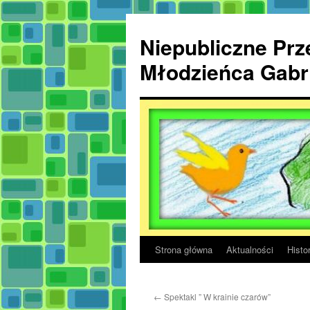
Przejdź
do
Niepubliczne Prze
treści
Młodzieńca Gabri
Strona główna
Aktualności
Histor
←
Spektakl ” W krainie czarów”