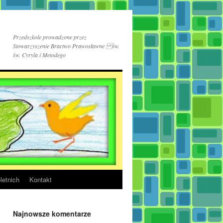
Przedszkole prowadzone przez
Stowarzyszenie Bractwo Prawosławne św.
św. Cyryla i Metodego
letnich
Kontakt
Najnowsze komentarze