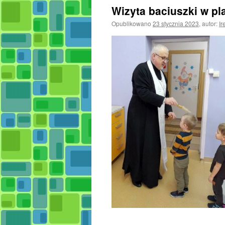
Wizyta baciuszki w p
Opublikowano
23 stycznia 2023
,
autor:
Ir