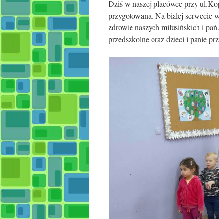
Dziś w naszej placówce przy ul.Ko
przygotowana. Na białej serwecie w
zdrowie naszych milusińskich i pań
przedszkolne oraz dzieci i panie pr