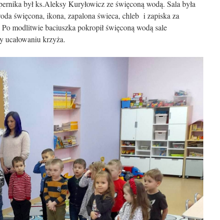
pernika był ks.Aleksy Kuryłowicz ze święconą wodą. Sala była
oda święcona, ikona, zapalona świeca, chleb i zapiska za
. Po modlitwie baciuszka pokropił święconą wodą sale
zy ucałowaniu krzyża.