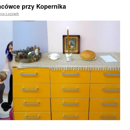
lacówce przy Kopernika
ena Łozowik