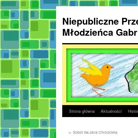
Przejdź
do
Niepubliczne Prze
treści
Młodzieńca Gabri
Strona główna
Aktualności
Histor
←
Sobór św.Jana Chrzciciela