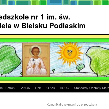
dszkole nr 1 im. św.
ela w Bielsku Podlaskim
ia i Patron
LANOK
Linki
O nas
RODO
Standardy Ochrony Mało
Komunikat o rekrutacji do przedszkola
→