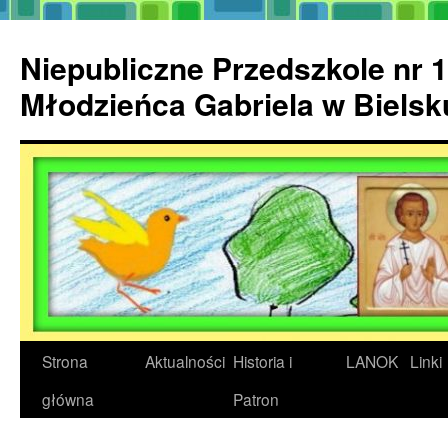
Przejdź
do
Niepubliczne Przedszkole nr 1
treści
Młodzieńca Gabriela w Biels
Strona
Aktualności
Historia i
LANOK
Linki
główna
Patron