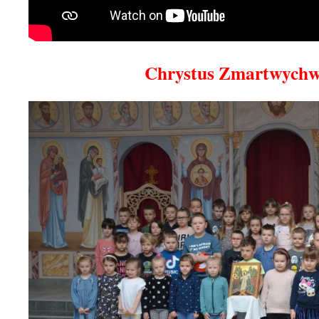
Chrystus Zmartwychws