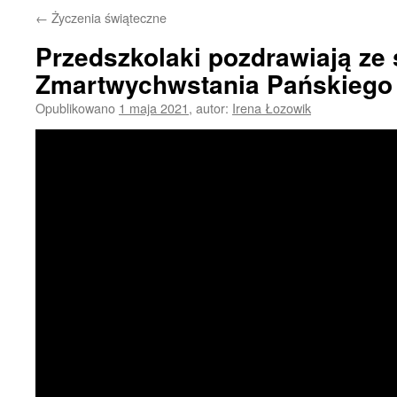
←
Życzenia świąteczne
Przedszkolaki pozdrawiają ze
Zmartwychwstania Pańskiego
Opublikowano
1 maja 2021
,
autor:
Irena Łozowik