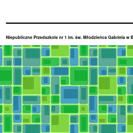
Niepubliczne Przedszkole nr 1 im. św. Młodzieńca Gabriela w 