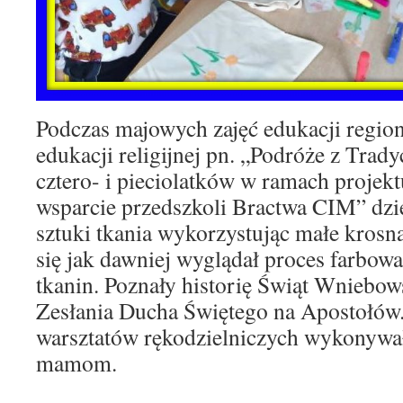
Podczas majowych zajęć edukacji region
edukacji religijnej pn. „Podróże z Trad
cztero- i pieciolatków w ramach proje
wsparcie przedszkoli Bractwa CIM” dzie
sztuki tkania wykorzystując małe krosna
się jak dawniej wyglądał proces farbow
tkanin. Poznały historię Świąt Wniebow
Zesłania Ducha Świętego na Apostołów
warsztatów rękodzielniczych wykonywa
mamom.