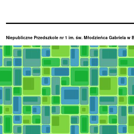
Niepubliczne Przedszkole nr 1 im. św. Młodzieńca Gabriela w 