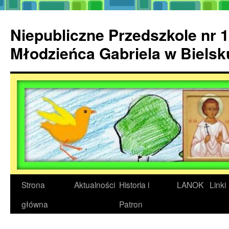
Przejdź
do
Niepubliczne Przedszkole nr 1
treści
Młodzieńca Gabriela w Biels
Strona
Aktualności
Historia i
LANOK
Linki
główna
Patron