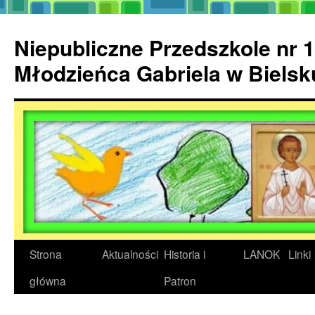
Przejdź
do
Niepubliczne Przedszkole nr 1
treści
Młodzieńca Gabriela w Biels
Strona
Aktualności
Historia i
LANOK
Linki
główna
Patron