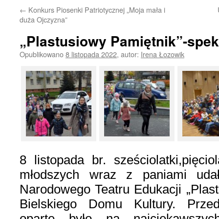
←
Konkurs Piosenki Patriotycznej „Moja mała i
duża Ojczyzna”
„Plastusiowy Pamiętnik”-spe
Opublikowano
8 listopada 2022
,
autor:
Irena Łozowik
8 listopada br. sześciolatki,pięciol
młodszych wraz z paniami udał
Narodowego Teatru Edukacji „Plast
Bielskiego Domu Kultury. Przeds
oparte było na najciekawszyc