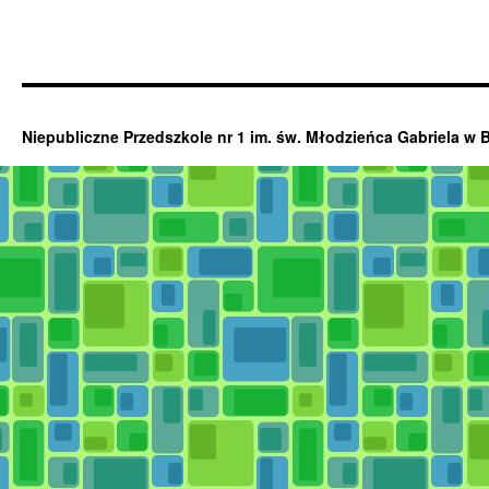
Niepubliczne Przedszkole nr 1 im. św. Młodzieńca Gabriela w 