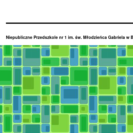
Niepubliczne Przedszkole nr 1 im. św. Młodzieńca Gabriela w 