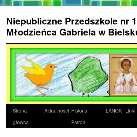
Przejdź
do
Niepubliczne Przedszkole nr 1
treści
Młodzieńca Gabriela w Biels
Strona
Aktualności
Historia i
LANOK
Linki
główna
Patron