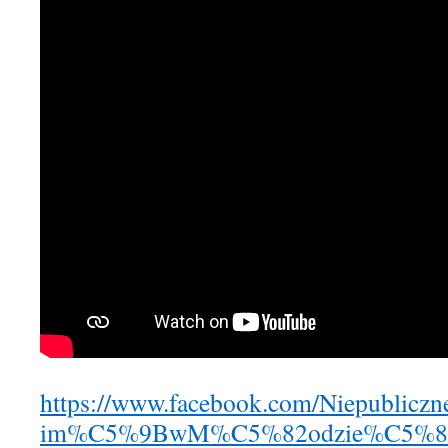
https://www.facebook.com/Niepubliczn
im%C5%9BwM%C5%82odzie%C5%84c