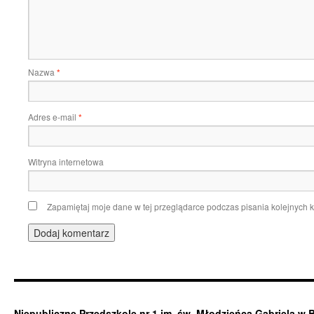
Nazwa
*
Adres e-mail
*
Witryna internetowa
Zapamiętaj moje dane w tej przeglądarce podczas pisania kolejnych 
Niepubliczne Przedszkole nr 1 im. św. Młodzieńca Gabriela w 