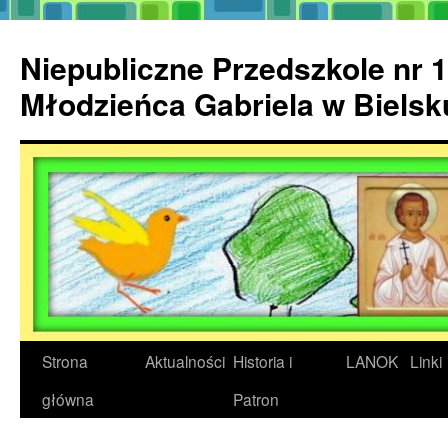
Przejdź
do
Niepubliczne Przedszkole nr 1
treści
Młodzieńca Gabriela w Biels
Strona
Aktualności
Historia i
LANOK
Linki
główna
Patron