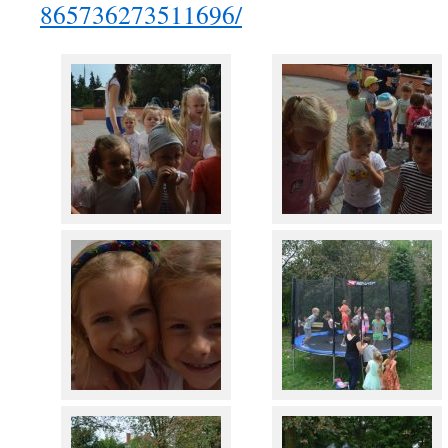
865736273511696/