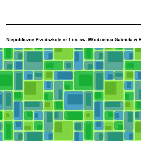
Niepubliczne Przedszkole nr 1 im. św. Młodzieńca Gabriela w 