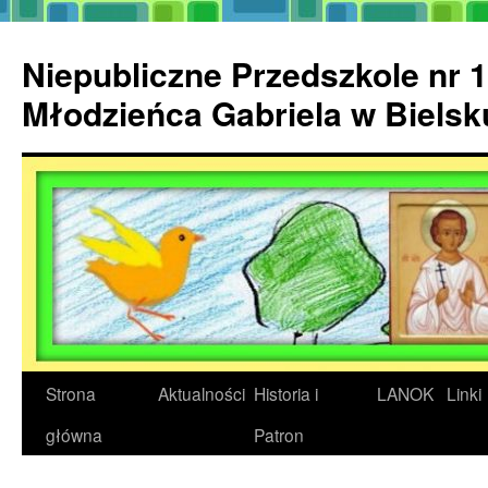
Przejdź
do
Niepubliczne Przedszkole nr 1
treści
Młodzieńca Gabriela w Biels
Strona
Aktualności
Historia i
LANOK
Linki
główna
Patron