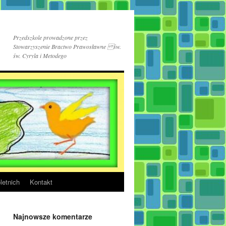
Przedszkole prowadzone przez
Stowarzyszenie Bractwo Prawosławne św.
św. Cyryla i Metodego
letnich
Kontakt
Najnowsze komentarze