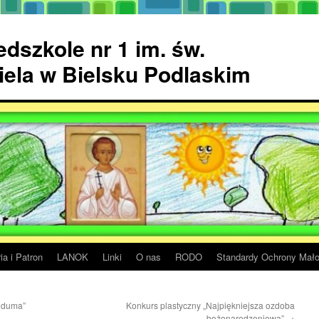
dszkole nr 1 im. św.
ela w Bielsku Podlaskim
ia i Patron
LANOK
Linki
O nas
RODO
Standardy Ochrony Mało
a duma”
Konkurs plastyczny „Najpiękniejsza ozdoba
bożonarodzeniowa”
→