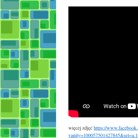
więcej zdjęć
https://www.facebook.
vanity=100057501427845&set=a.