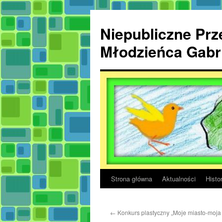
Przejdź
do
Niepubliczne Prze
treści
Młodzieńca Gabri
Strona główna
Aktualności
Histor
←
Konkurs plastyczny „Moje miasto-moj