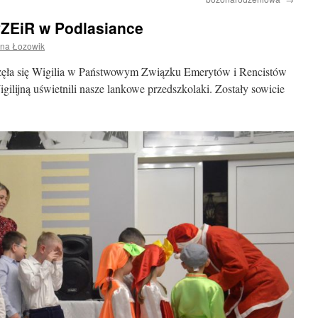
PZEiR w Podlasiance
ena Łozowik
częła się Wigilia w Państwowym Związku Emerytów i Rencistów
ilijną uświetnili nasze lankowe przedszkolaki. Zostały sowicie