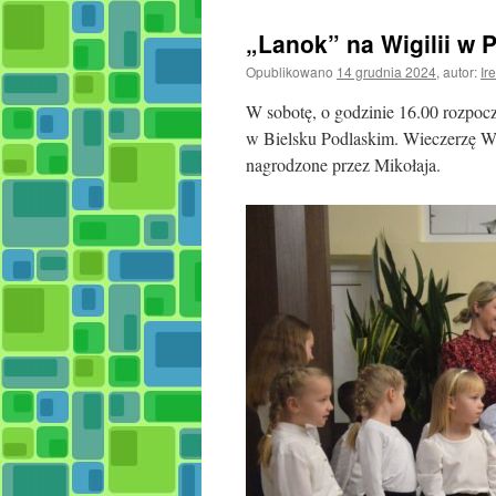
„Lanok” na Wigilii w 
Opublikowano
14 grudnia 2024
,
autor:
Ir
W sobotę, o godzinie 16.00 rozpo
w Bielsku Podlaskim. Wieczerzę Wig
nagrodzone przez Mikołaja.