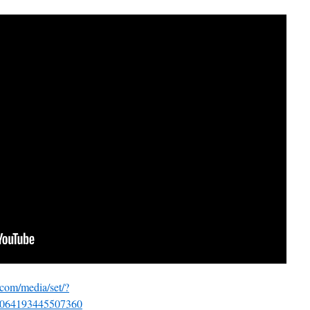
com/media/set/?
1064193445507360