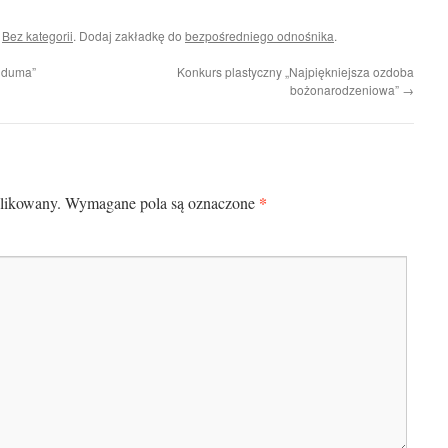
i
Bez kategorii
. Dodaj zakładkę do
bezpośredniego odnośnika
.
a duma”
Konkurs plastyczny „Najpiękniejsza ozdoba
bożonarodzeniowa”
→
*
blikowany.
Wymagane pola są oznaczone