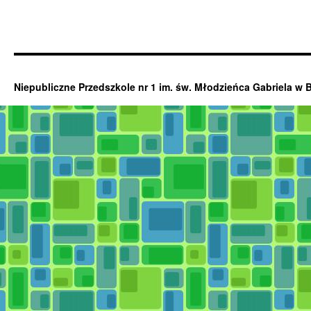
Niepubliczne Przedszkole nr 1 im. św. Młodzieńca Gabriela w 