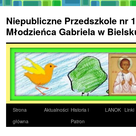
Przejdź
do
Niepubliczne Przedszkole nr 1
treści
Młodzieńca Gabriela w Biels
Strona
Aktualności
Historia i
LANOK
Linki
główna
Patron