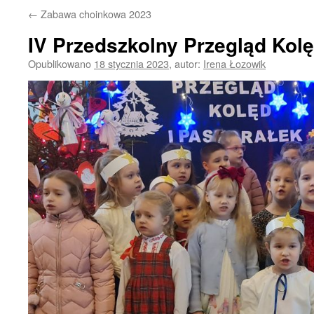
←
Zabawa choinkowa 2023
IV Przedszkolny Przegląd Kolę
Opublikowano
18 stycznia 2023
,
autor:
Irena Łozowik