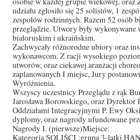
osobie w każdej grupie wiekowej, oraz
udziału zgłosiło się 25 solistów, 1 zespó
zespołów rodzinnych. Razem 52 osób bi
przeglądzie. Utwory były wykonywane 
białoruskim i ukraińskim.
Zachwycały różnorodne ubiory oraz in
wykonawcom. Z racji wysokiego pozio
utworów, oraz ciekawej aranżacji choreo
zaplanowanych I miejsc, Jury postanow
Wyróżnienia.
Wszyscy uczestnicy Przeglądu z rąk Bu
Jarosława Borowskiego, oraz Dyrektor 
Oddziałami Integracyjnymi P. Ewy Oksi
dyplomy, oraz nagrody ufundowane przez
Nagrody I. (pierwsze)Miejsce:
Kategoria SOLIŚCI :grupa 3-latki