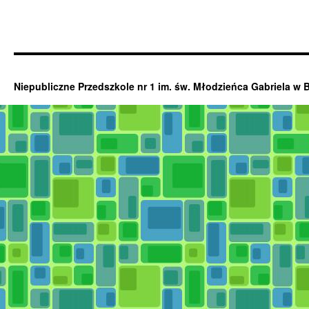
Niepubliczne Przedszkole nr 1 im. św. Młodzieńca Gabriela w 