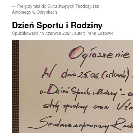
←
Pielgrzymka do Skitu świętych Teodozjusza i
Antoniego w Odrynkach
Dzień Sportu i Rodziny
Opublikowano
19 czerwca 2024
,
autor:
Irena Łozowik