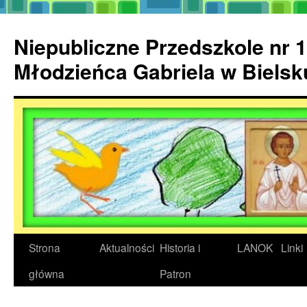
Przejdź
do
Niepubliczne Przedszkole nr 1
treści
Młodzieńca Gabriela w Biels
Strona
Aktualności
Historia i
LANOK
Linki
główna
Patron