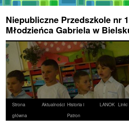
Przejdź
do
Niepubliczne Przedszkole nr 1
treści
Młodzieńca Gabriela w Biels
Strona
Aktualności
Historia i
LANOK
Linki
główna
Patron