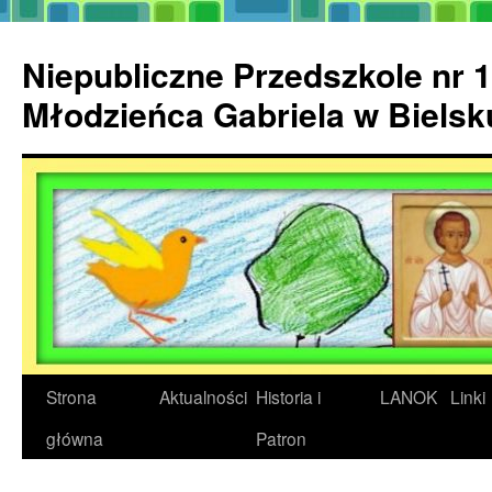
Przejdź
do
Niepubliczne Przedszkole nr 1
treści
Młodzieńca Gabriela w Biels
Strona
Aktualności
Historia i
LANOK
Linki
główna
Patron