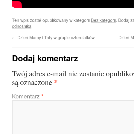
Ten wpis został opublikowany w kategorii
Bez kategorii
. Dodaj 
odnośnika
.
←
Dzień Mamy i Taty w grupie czterolatków
Dzień M
Dodaj komentarz
Twój adres e-mail nie zostanie opublik
*
są oznaczone
Komentarz
*