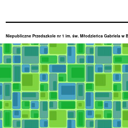
Niepubliczne Przedszkole nr 1 im. św. Młodzieńca Gabriela w 