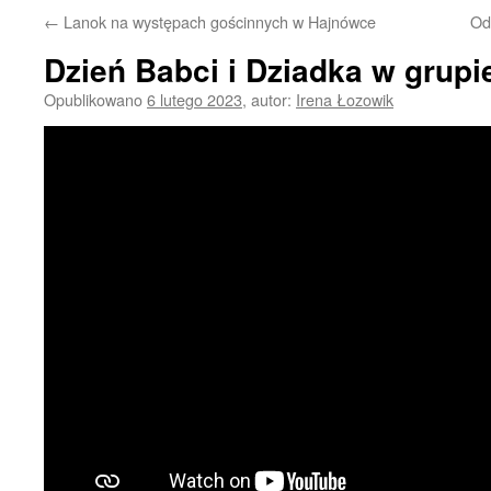
←
Lanok na występach gościnnych w Hajnówce
Od
Dzień Babci i Dziadka w grupi
Opublikowano
6 lutego 2023
,
autor:
Irena Łozowik