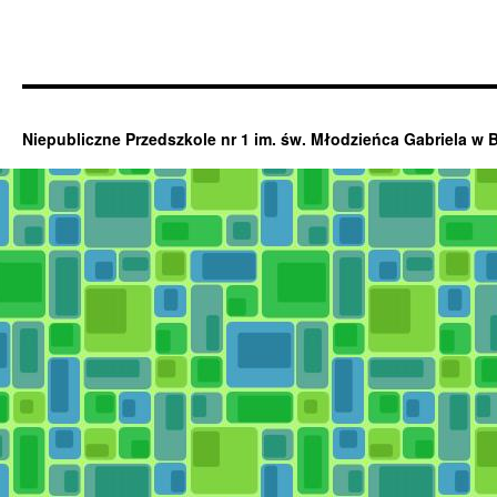
Niepubliczne Przedszkole nr 1 im. św. Młodzieńca Gabriela w 