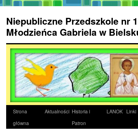
Przejdź
do
Niepubliczne Przedszkole nr 1
treści
Młodzieńca Gabriela w Biels
Strona
Aktualności
Historia i
LANOK
Linki
główna
Patron