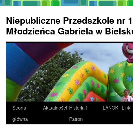
Przejdź
do
Niepubliczne Przedszkole nr 1
treści
Młodzieńca Gabriela w Biels
Strona
Aktualności
Historia i
LANOK
Linki
główna
Patron