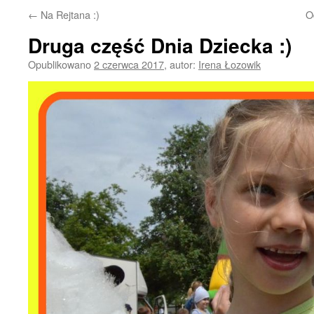
←
Na Rejtana :)
O
Druga część Dnia Dziecka :)
Opublikowano
2 czerwca 2017
,
autor:
Irena Łozowik