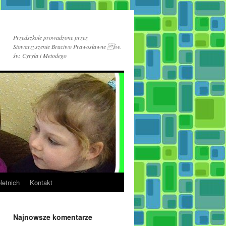
Przedszkole prowadzone przez
Stowarzyszenie Bractwo Prawosławne św.
św. Cyryla i Metodego
letnich
Kontakt
Najnowsze komentarze