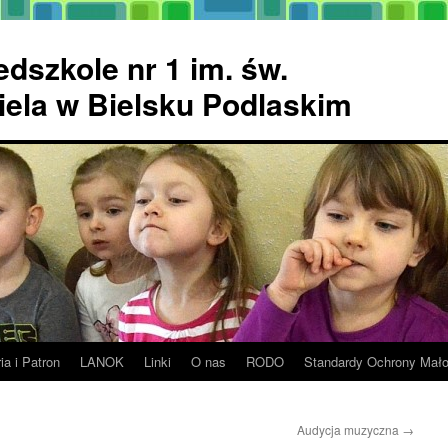
dszkole nr 1 im. św.
ela w Bielsku Podlaskim
ia i Patron
LANOK
Linki
O nas
RODO
Standardy Ochrony Mało
Audycja muzyczna
→