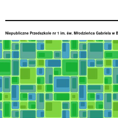
Niepubliczne Przedszkole nr 1 im. św. Młodzieńca Gabriela w 