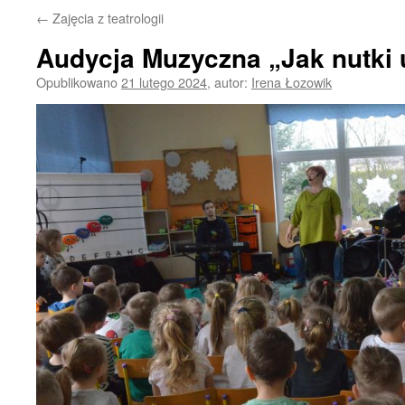
←
Zajęcia z teatrologii
Audycja Muzyczna „Jak nutki 
Opublikowano
21 lutego 2024
,
autor:
Irena Łozowik