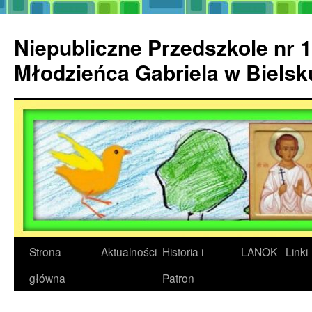
Przejdź
do
Niepubliczne Przedszkole nr 1
treści
Młodzieńca Gabriela w Biels
Strona
Aktualności
Historia i
LANOK
Linki
główna
Patron