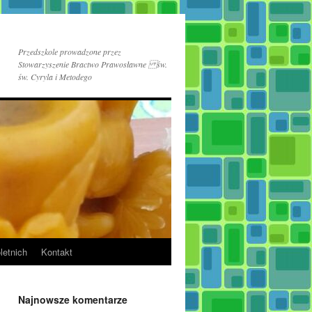
Przedszkole prowadzone przez
Stowarzyszenie Bractwo Prawosławne św.
św. Cyryla i Metodego
letnich
Kontakt
Najnowsze komentarze