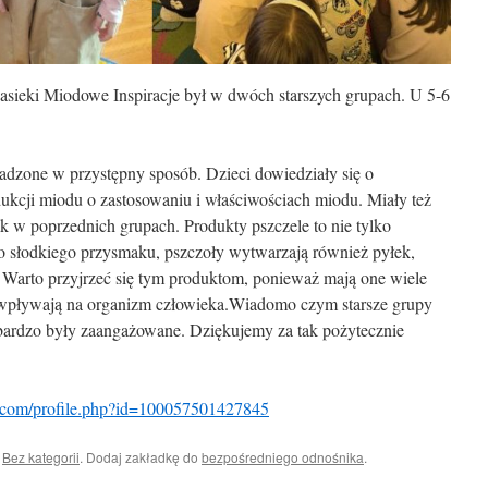
asieki Miodowe Inspiracje był w dwóch starszych grupach. U 5-6
adzone w przystępny sposób. Dzieci dowiedziały się o
dukcji miodu o zastosowaniu i właściwościach miodu. Miały też
k w poprzednich grupach. Produkty pszczele to nie tylko
 słodkiego przysmaku, pszczoły wytwarzają również pyłek,
d. Warto przyjrzeć się tym produktom, ponieważ mają one wiele
 wpływają na organizm człowieka.Wiadomo czym starsze grupy
rdzo były zaangażowane. Dziękujemy za tak pożytecznie
.com/profile.php?id=100057501427845
i
Bez kategorii
. Dodaj zakładkę do
bezpośredniego odnośnika
.