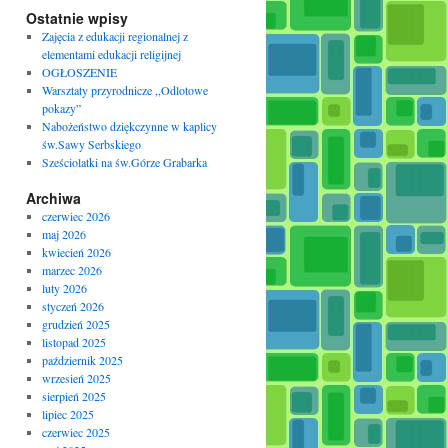
Ostatnie wpisy
Zajęcia z edukacji regionalnej z
elementami edukacji religijnej
OGŁOSZENIE
Warsztaty przyrodnicze ,,Odlotowe
pokazy”
Nabożeństwo dziękczynne w kaplicy
św.Sawy Serbskiego
Sześciolatki na św.Górze Grabarka
Archiwa
czerwiec 2026
maj 2026
kwiecień 2026
marzec 2026
luty 2026
styczeń 2026
grudzień 2025
listopad 2025
październik 2025
wrzesień 2025
sierpień 2025
lipiec 2025
czerwiec 2025