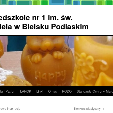
dszkole nr 1 im. św.
ela w Bielsku Podlaskim
ia i Patron
LANOK
Linki
O nas
RODO
Standardy Ochrony Mało
dowe Inspiracje
Konkurs plastyczny
→