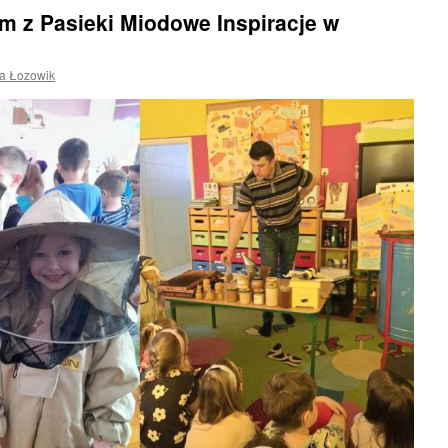
m z Pasieki Miodowe Inspiracje w
na Łozowik