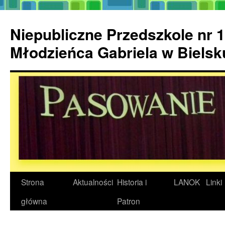
Przejdź
do
Niepubliczne Przedszkole nr 1
treści
Młodzieńca Gabriela w Biels
Strona
Aktualności
Historia i
LANOK
Linki
główna
Patron