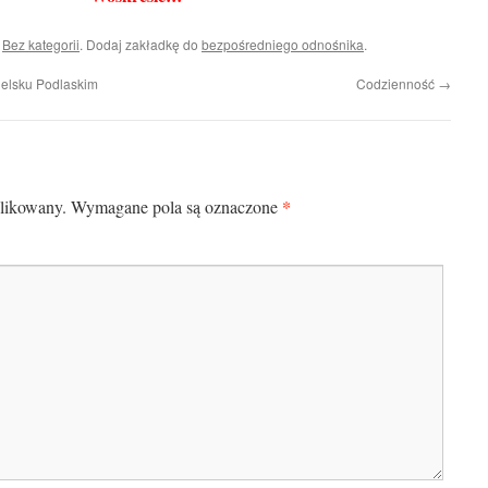
i
Bez kategorii
. Dodaj zakładkę do
bezpośredniego odnośnika
.
ielsku Podlaskim
Codzienność
→
*
blikowany.
Wymagane pola są oznaczone