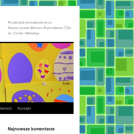
Przedszkole prowadzone przez
Stowarzyszenie Bractwo Prawosławne św.
św. Cyryla i Metodego
letnich
Kontakt
Najnowsze komentarze