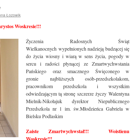
e
rena Łozowik
rystos Woskresie!!!
Życzenia Radosnych Świąt
Wielkanocnych wypełnionych nadzieją budzącej się
do życia wiosny i wiarą w sens życia, pogody w
sercu i radości płynącej ze Zmartwychwstania
Pańskiego oraz smacznego Święconego w
gronie najbliższych osób-przedszkolakom,
pracownikom przedszkola i wszystkim
odwiedzającym tą stronę szczerze życzy Walentyna
Mielnik-Nikołajuk dyrektor Niepublicznego
Przedszkola nr 1 im. św.Młodzieńca Gabriela w
Bielsku Podlaskim
Zaiste Zmartwychwstał!!! Woistienu
Woskresie!!!