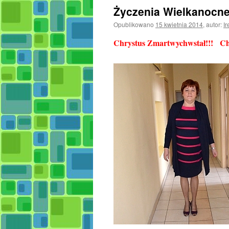
Życzenia Wielkanocn
Opublikowano
15 kwietnia 2014
,
autor:
I
Chrystus Zmartwychwstał!!! Ch