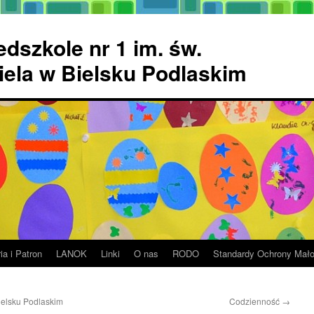
dszkole nr 1 im. św.
ela w Bielsku Podlaskim
ia i Patron
LANOK
Linki
O nas
RODO
Standardy Ochrony Mało
ielsku Podlaskim
Codzienność
→