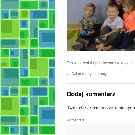
Ten wpis został opublikowany w kategori
←
Dzień wolny od pracy
Dodaj komentarz
Twój adres e-mail nie zostanie opu
Komentarz
*