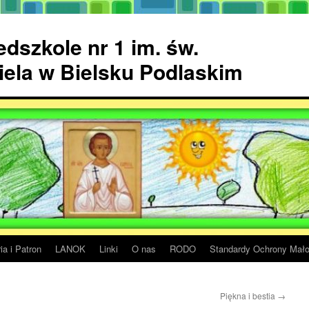
dszkole nr 1 im. św.
ela w Bielsku Podlaskim
ia i Patron
LANOK
Linki
O nas
RODO
Standardy Ochrony Mało
Piękna i bestia
→