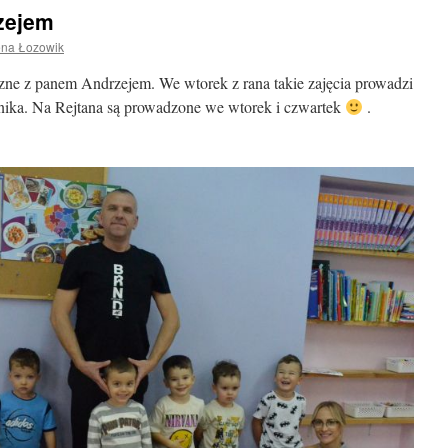
zejem
ena Łozowik
czne z panem Andrzejem. We wtorek z rana takie zajęcia prowadzi
rnika. Na Rejtana są prowadzone we wtorek i czwartek
.