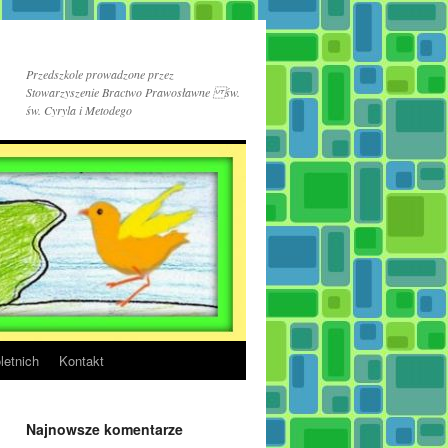
Przedszkole prowadzone przez
Stowarzyszenie Bractwo Prawosławne św.
św. Cyryla i Metodego
letnich
Kontakt
Najnowsze komentarze