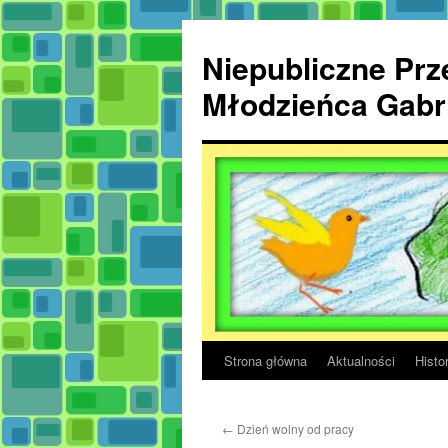
Przejdź
do
Niepubliczne Prze
treści
Młodzieńca Gabri
Strona główna
Aktualności
Histor
←
Dzień wolny od pracy