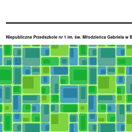
Niepubliczne Przedszkole nr 1 im. św. Młodzieńca Gabriela w 