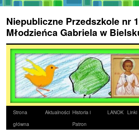
Przejdź
do
Niepubliczne Przedszkole nr 1
treści
Młodzieńca Gabriela w Biels
Strona
Aktualności
Historia i
LANOK
Linki
główna
Patron