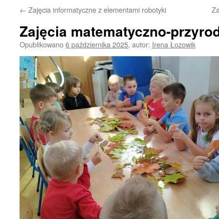
←
Zajęcia informatyczne z elementami robotyki
Za
Zajęcia matematyczno-przyro
Opublikowano
6 października 2025
,
autor:
Irena Łozowik