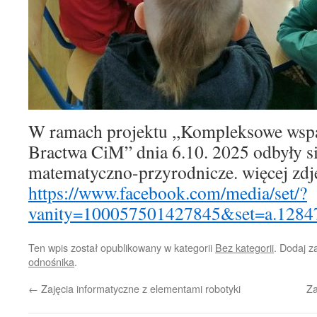
W ramach projektu ,,Kompleksowe wspa
Bractwa CiM” dnia 6.10. 2025 odbyły si
matematyczno-przyrodnicze. więcej zdj
https://www.facebook.com/media/set/?
vanity=100057501427845&set=a.128
Ten wpis został opublikowany w kategorii
Bez kategorii
. Dodaj 
odnośnika
.
←
Zajęcia informatyczne z elementami robotyki
Za