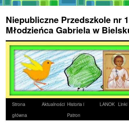
Przejdź
do
Niepubliczne Przedszkole nr 1
treści
Młodzieńca Gabriela w Biels
Strona
Aktualności
Historia i
LANOK
Linki
główna
Patron