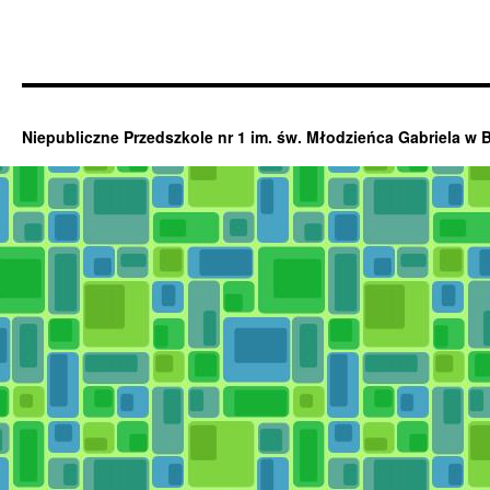
Niepubliczne Przedszkole nr 1 im. św. Młodzieńca Gabriela w 