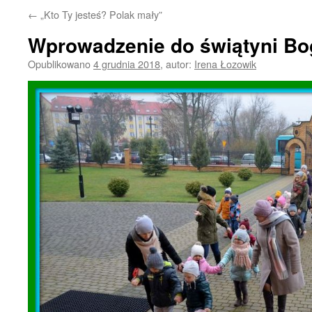
←
„Kto Ty jesteś? Polak mały”
Wprowadzenie do świątyni Bo
Opublikowano
4 grudnia 2018
,
autor:
Irena Łozowik