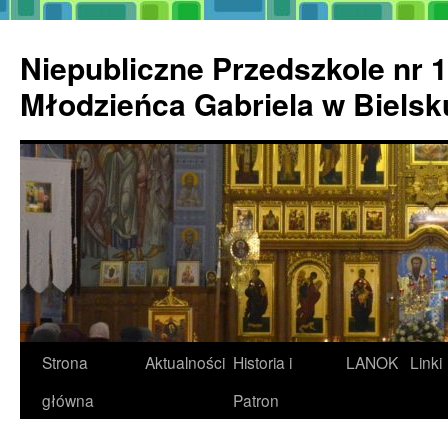
Przejdź
do
Niepubliczne Przedszkole nr 1
treści
Młodzieńca Gabriela w Biels
Strona
Aktualności
Historia i
LANOK
Linki
główna
Patron