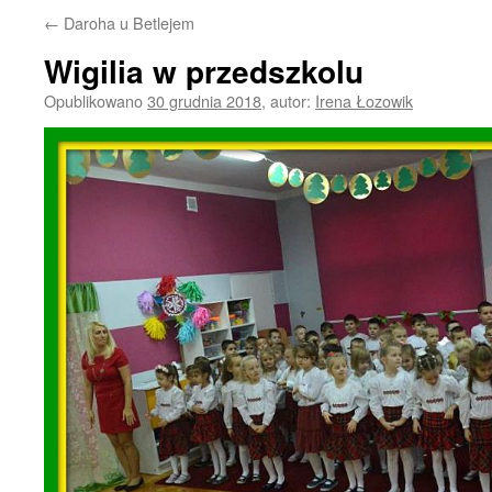
←
Daroha u Betlejem
Wigilia w przedszkolu
Opublikowano
30 grudnia 2018
,
autor:
Irena Łozowik