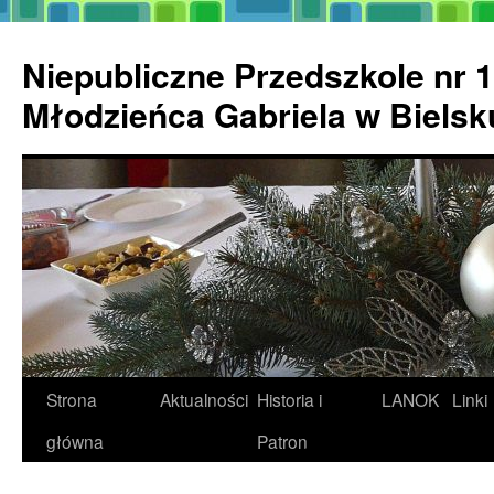
Przejdź
do
Niepubliczne Przedszkole nr 1
treści
Młodzieńca Gabriela w Biels
Strona
Aktualności
Historia i
LANOK
Linki
główna
Patron