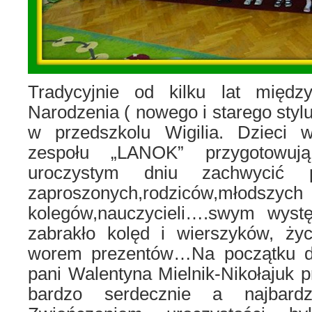
Tradycyjnie od kilku lat międ
Narodzenia ( nowego i starego stylu
w przedszkolu Wigilia. Dzieci
zespołu „LANOK” przygotowu
uroczystym dniu zachwycić pu
zaproszonych,rodziców,młodszych
kolegów,nauczycieli….swym wyst
zabrakło kolęd i wierszyków, ży
worem prezentów…Na początku dy
pani Walentyna Mielnik-Nikołajuk p
bardzo serdecznie a najbard