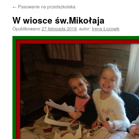
←
Pasowanie na przedszkolaka
W wiosce św.Mikołaja
Opublikowano
27 listopada 2018
,
autor:
Irena Łozowik