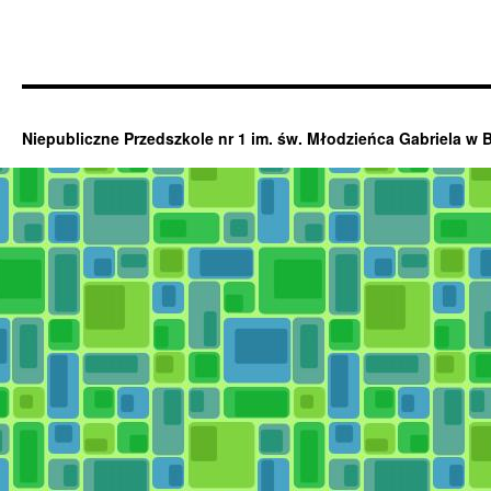
Niepubliczne Przedszkole nr 1 im. św. Młodzieńca Gabriela w 