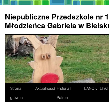
Przejdź
do
Niepubliczne Przedszkole nr 1
treści
Młodzieńca Gabriela w Biels
Strona
Aktualności
Historia i
LANOK
Linki
główna
Patron