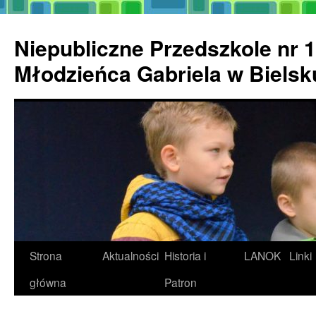
Przejdź
do
Niepubliczne Przedszkole nr 1
treści
Młodzieńca Gabriela w Biels
Strona
Aktualności
Historia i
LANOK
Linki
główna
Patron