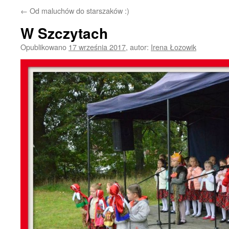
←
Od maluchów do starszaków :)
W Szczytach
Opublikowano
17 września 2017
,
autor:
Irena Łozowik