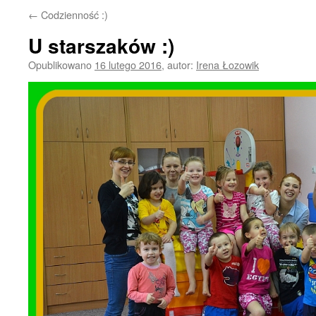
←
Codzienność :)
U starszaków :)
Opublikowano
16 lutego 2016
,
autor:
Irena Łozowik