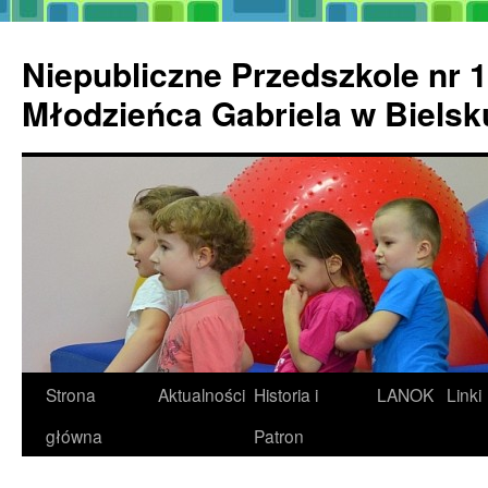
Przejdź
do
Niepubliczne Przedszkole nr 1
treści
Młodzieńca Gabriela w Biels
Strona
Aktualności
Historia i
LANOK
Linki
główna
Patron