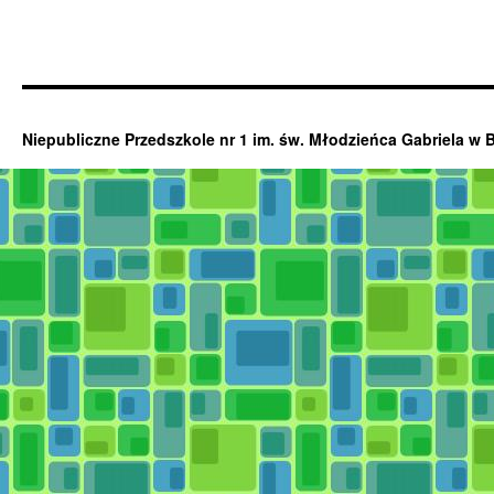
Niepubliczne Przedszkole nr 1 im. św. Młodzieńca Gabriela w 