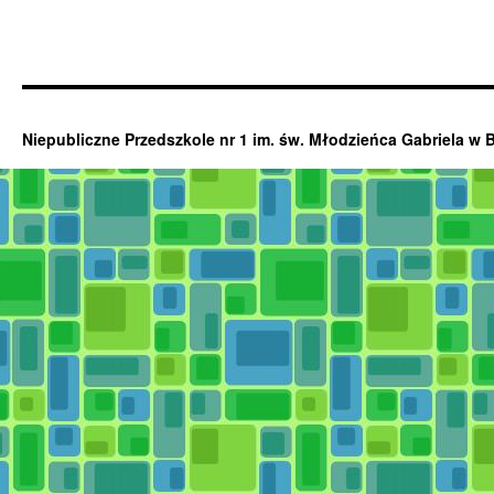
Niepubliczne Przedszkole nr 1 im. św. Młodzieńca Gabriela w 