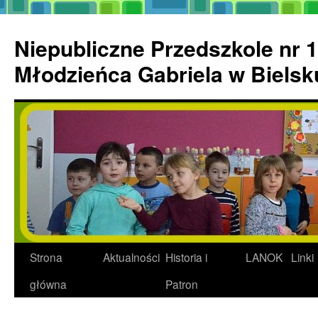
Przejdź
do
Niepubliczne Przedszkole nr 1
treści
Młodzieńca Gabriela w Biels
Strona
Aktualności
Historia i
LANOK
Linki
główna
Patron