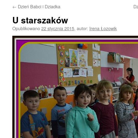
←
Dzień Babci i Dziadka
Dz
U starszaków
Opublikowano
22 stycznia 2015
,
autor:
Irena Łozowik