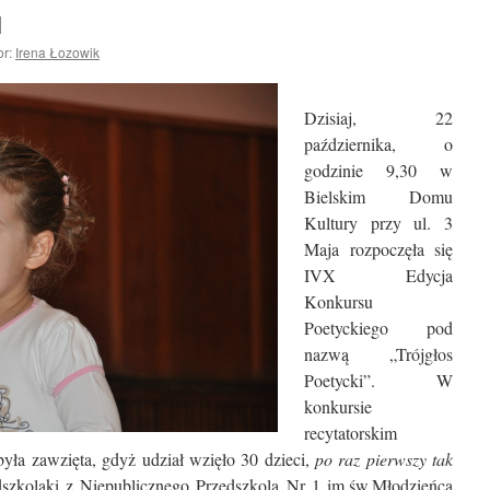
I
or:
Irena Łozowik
Dzisiaj, 22
października, o
godzinie 9,30 w
Bielskim Domu
Kultury przy ul. 3
Maja rozpoczęła się
IVX Edycja
Konkursu
Poetyckiego pod
nazwą „Trójgłos
Poetycki”.
W
konkursie
recytatorskim
była zawzięta, gdyż udział wzięło 30 dzieci,
po raz pierwszy tak
dszkolaki z Niepublicznego Przedszkola Nr 1 im.św.Młodzieńca