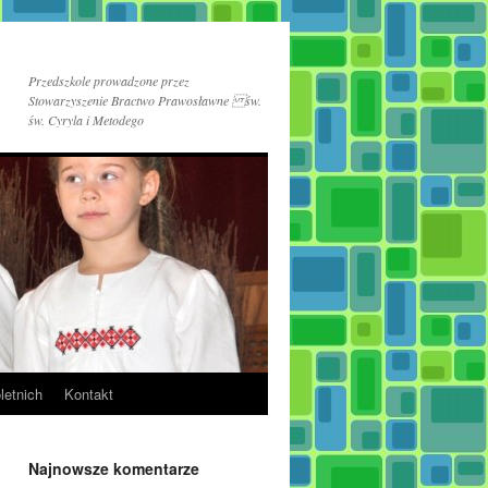
Przedszkole prowadzone przez
Stowarzyszenie Bractwo Prawosławne św.
św. Cyryla i Metodego
letnich
Kontakt
Najnowsze komentarze