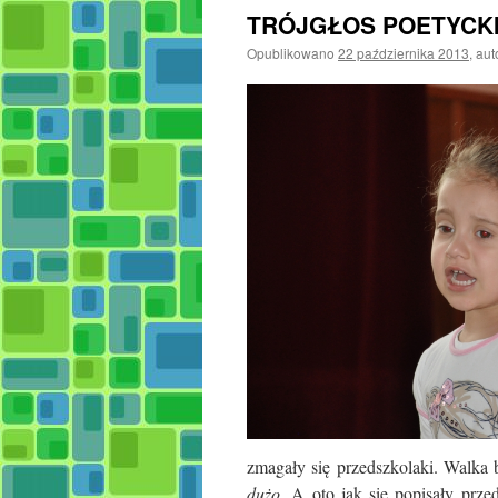
TRÓJGŁOS POETYCK
Opublikowano
22 października 2013
,
aut
zmagały się przedszkolaki. Walka 
dużo.
A oto jak się popisały prze