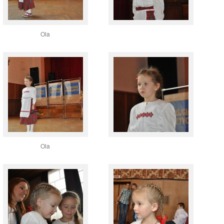
Ola
Ola