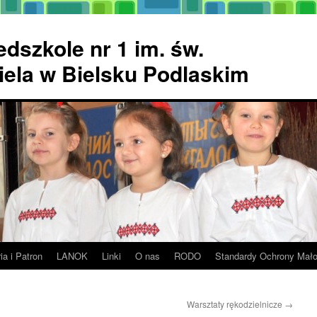
dszkole nr 1 im. św.
ela w Bielsku Podlaskim
ia i Patron
LANOK
Linki
O nas
RODO
Standardy Ochrony Mało
Warsztaty rękodzielnicze
→