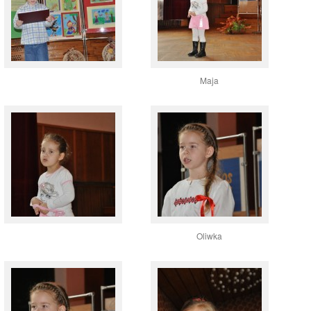
Maja
Oliwka