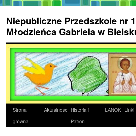
Przejdź
do
Niepubliczne Przedszkole nr 1
treści
Młodzieńca Gabriela w Biels
Strona
Aktualności
Historia i
LANOK
Linki
główna
Patron