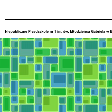
Niepubliczne Przedszkole nr 1 im. św. Młodzieńca Gabriela w 