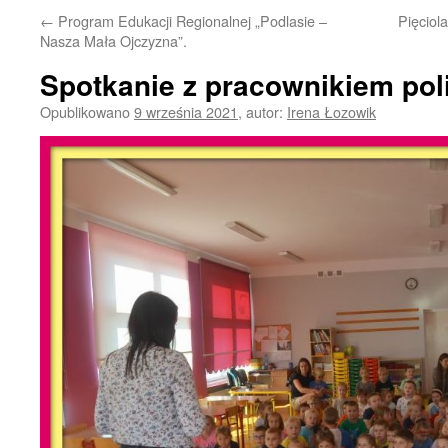
←
Program Edukacji Regionalnej „Podlasie –
Pięciol
Nasza Mała Ojczyzna”.
Spotkanie z pracownikiem poli
Opublikowano
9 września 2021
,
autor:
Irena Łozowik