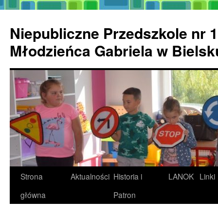
Przejdź
do
Niepubliczne Przedszkole nr 1
treści
Młodzieńca Gabriela w Biels
Strona
Aktualności
Historia i
LANOK
Linki
główna
Patron