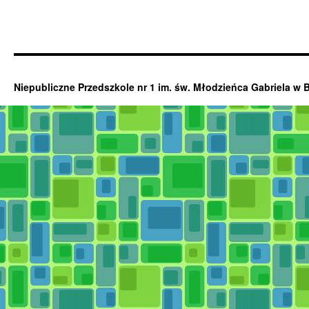
Niepubliczne Przedszkole nr 1 im. św. Młodzieńca Gabriela w 