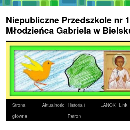
Przejdź
do
Niepubliczne Przedszkole nr 1
treści
Młodzieńca Gabriela w Biels
Strona
Aktualności
Historia i
LANOK
Linki
główna
Patron