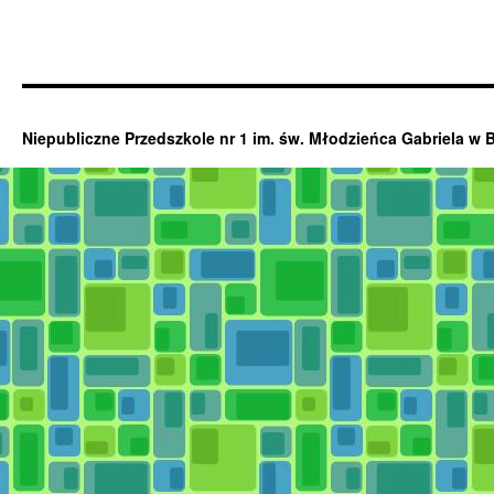
Niepubliczne Przedszkole nr 1 im. św. Młodzieńca Gabriela w 