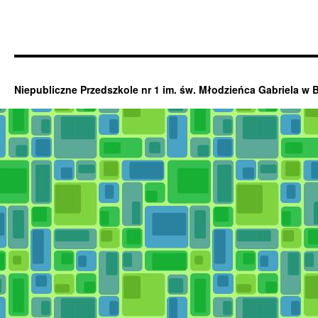
Niepubliczne Przedszkole nr 1 im. św. Młodzieńca Gabriela w 