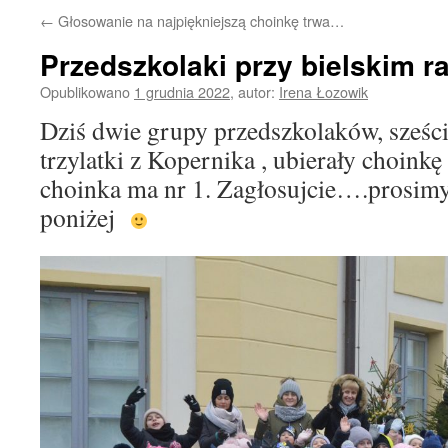
←
Głosowanie na najpiękniejszą choinkę trwa…
Przedszkolaki przy bielskim r
Opublikowano
1 grudnia 2022
,
autor:
Irena Łozowik
Dziś dwie grupy przedszkolaków, sześcio
trzylatki z Kopernika , ubierały choinkę
choinka ma nr 1. Zagłosujcie….prosim
poniżej