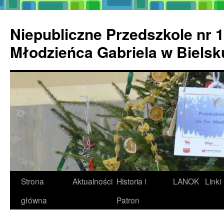
Przejdź
do
Niepubliczne Przedszkole nr 1
treści
Młodzieńca Gabriela w Biels
Strona
Aktualności
Historia i
LANOK
Linki
główna
Patron