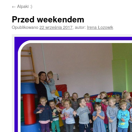
←
Alpaki :)
Przed weekendem
Opublikowano
22 września 2017
,
autor:
Irena Łozowik