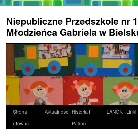
Przejdź
do
Niepubliczne Przedszkole nr 1
treści
Młodzieńca Gabriela w Biels
Strona
Aktualności
Historia i
LANOK
Linki
główna
Patron