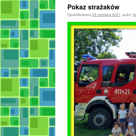
Pokaz strażaków
Opublikowano
22 czerwca 2021
,
autor:
I