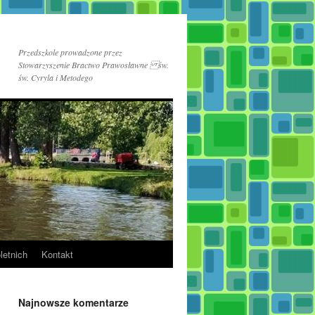
Przedszkole prowadzone przez
Stowarzyszenie Bractwo Prawosławne św.
św. Cyryla i Metodego
letnich
Kontakt
Najnowsze komentarze