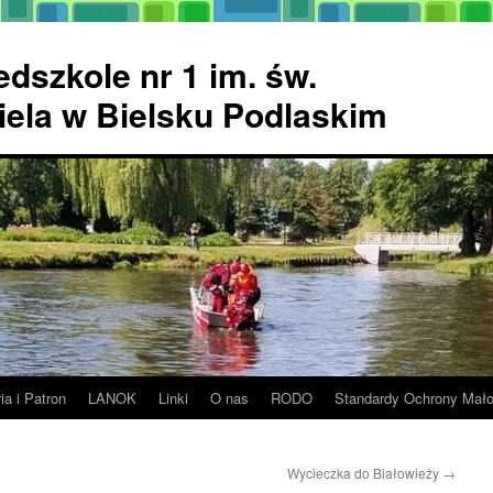
dszkole nr 1 im. św.
ela w Bielsku Podlaskim
ia i Patron
LANOK
Linki
O nas
RODO
Standardy Ochrony Mało
Wycieczka do Białowieży
→