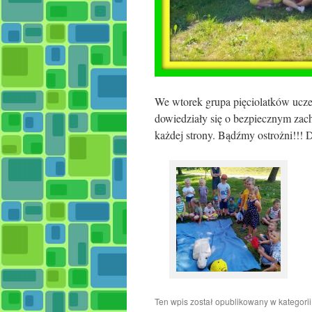
We wtorek grupa pięciolatków ucze
dowiedziały się o bezpiecznym za
każdej strony. Bądźmy ostrożni!!! 
Ten wpis został opublikowany w kategori