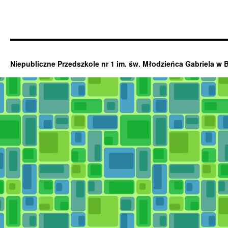
Niepubliczne Przedszkole nr 1 im. św. Młodzieńca Gabriela w 