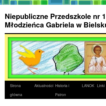
Przejdź
do
Niepubliczne Przedszkole nr 1
treści
Młodzieńca Gabriela w Biels
Strona
Aktualności
Historia i
LANOK
Linki
główna
Patron