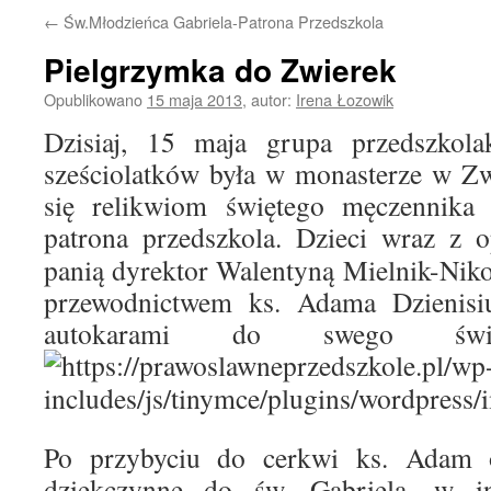
←
Św.Młodzieńca Gabriela-Patrona Przedszkola
Pielgrzymka do Zwierek
Opublikowano
15 maja 2013
,
autor:
Irena Łozowik
Dzisiaj, 15 maja grupa przedszkolak
sześciolatków była w monasterze w Zw
się relikwiom świętego męczennika 
patrona przedszkola.
Dzieci wraz z o
panią dyrektor Walentyną Mielnik-Nik
przewodnictwem ks. Adama Dzienisi
autokarami do swego święt
Po przybyciu do cerkwi ks. Adam o
dziękczynne do św. Gabriela, w i