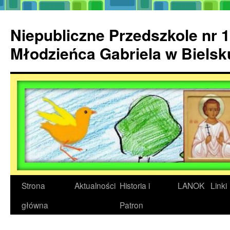
Przejdź
do
Niepubliczne Przedszkole nr 1
treści
Młodzieńca Gabriela w Biels
Strona
Aktualności
Historia i
LANOK
Linki
główna
Patron